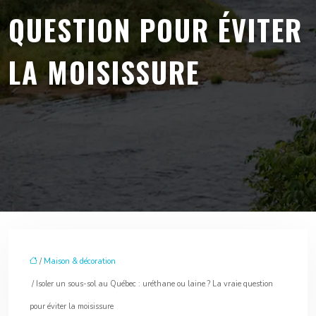
QUESTION POUR ÉVITER
LA MOISISSURE
/
Maison & décoration
/ Isoler un sous-sol au Québec : uréthane ou laine ? La vraie question
pour éviter la moisissure