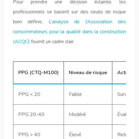
Pour prendre une décision éclairée, les
professionnels se basent sur des seuils de risque
bien définis. L’
analyse de l’Association des
consommateurs pour la qualité dans la construction
(ACQC)
fournit un cadre clair.
PPG (CTQ-M100)
Niveau de risque
Action 
PPG < 20
Faible
Surveillan
PPG 20-40
Modéré
Évaluation
PPG > 40
Élevé
Retrait co