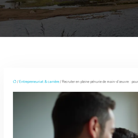
/
Entrepreneuriat & carrière
/ Recruter en pleine pénurie de main-d’œuvre : pourq