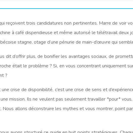
ui reçoivent trois candidatures non pertinentes. Marre de voir v
hine à café dispendieuse et même autorisé le télétravail deux j
bécoise stagne, otage d’une pénurie de main-d’œuvre qui semble 
s dit d’offrir plus, de bonifier les avantages sociaux, de promettre
roche était le problème ? Si, en vous concentrant uniquement su
nt ?
t une crise de disponibilité, c’est une crise de sens et d’expérien
une mission. Ils ne veulent pas seulement travailler *pour* vous, 
t. Nous allons déconstruire les mythes et vous montrer, point pa
nous avons structuré ce guide en huit points stratégiques. Chaqu